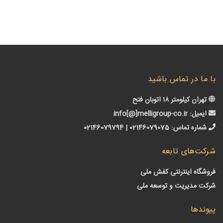
ا در تماس باشید
ن کیلومتر ۱۸ اتوبان فتح
میل:
info[@]melligroup-co.ir
اره تماس:
02146079075 | 02146079794
‌های تابعه
گاه اینترنتی کفش ملی
 مدیریت و توسعه ملی
دها