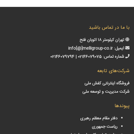
ا در تماس باشید
ن کیلومتر ۱۸ اتوبان فتح
میل:
info[@]melligroup-co.ir
اره تماس:
02146079075 | 02146079794
‌های تابعه
گاه اینترنتی کفش ملی
 مدیریت و توسعه ملی
دها
دفتر مقام معظم رهبری
ریاست جمهوری