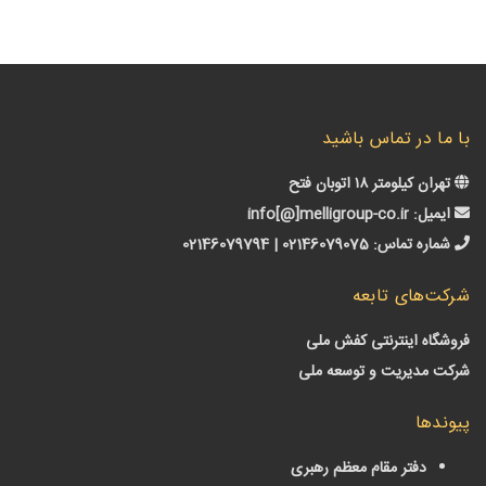
ا در تماس باشید
ن کیلومتر ۱۸ اتوبان فتح
میل:
info[@]melligroup-co.ir
اره تماس:
02146079075 | 02146079794
‌های تابعه
گاه اینترنتی کفش ملی
 مدیریت و توسعه ملی
دها
دفتر مقام معظم رهبری