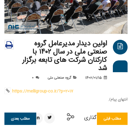
اولین دیدار مدیرعامل گروه
صنعتی ملی در سال ۱۴۰۲ با
کارکنان شرکت های تابعه برگزار
شد
1402/01/15
گروه صنعتی ملی
0
https://melligroup-co.ir/?p=2017
ی پیام/
اشتراک گذاری
طلب قبلی
مطلب بعدی