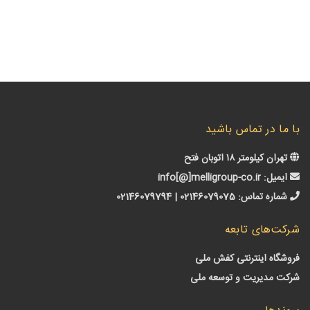
ا در تماس باشید
ن کیلومتر ۱۸ اتوبان فتح
میل:
info[@]melligroup-co.ir
اره تماس:
02146079075 | 02146079794
‌های تابعه
گاه اینترنتی کفش ملی
 مدیریت و توسعه ملی