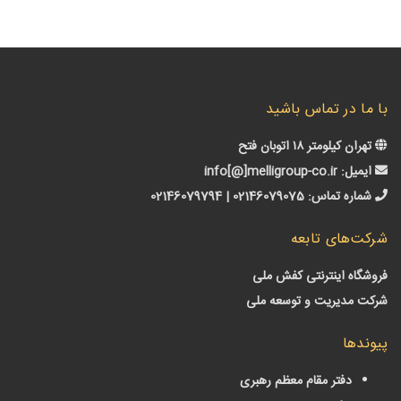
ا در تماس باشید
ن کیلومتر ۱۸ اتوبان فتح
میل:
info[@]melligroup-co.ir
اره تماس:
02146079075 | 02146079794
‌های تابعه
گاه اینترنتی کفش ملی
 مدیریت و توسعه ملی
دها
دفتر مقام معظم رهبری