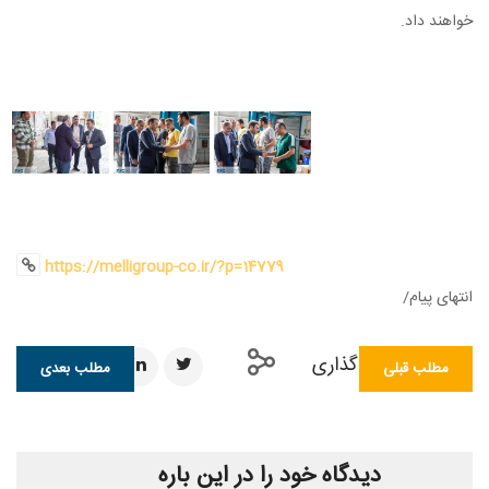
د داد.
https://melligroup-co.ir/?p=14779
ی پیام/
اشتراک گذاری
طلب قبلی
مطلب بعدی
دیدگاه خود را در این باره