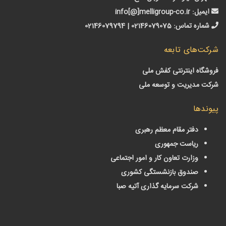
میل:
info[@]melligroup-co.ir
اره تماس:
02146079075 | 02146079794
‌های تابعه
گاه اینترنتی کفش ملی
 مدیریت و توسعه ملی
دها
دفتر مقام معظم رهبری
ریاست جمهوری
وزارت تعاون کار و امور اجتماعی
صندوق بازنشستگی کشوری
شرکت سرمایه گذاری آتیه صبا