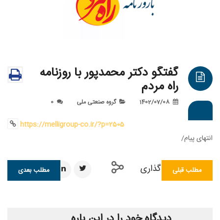
گفتگو دکتر محمدپور با روزنامه
راه مردم
1402/07/08
گروه صنعتی ملی
0
https://melligroup-co.ir/?p=2505
ی پیام/
اشتراک گذاری
طلب قبلی
مطلب بعدی
دیدگاه خود را در این باره