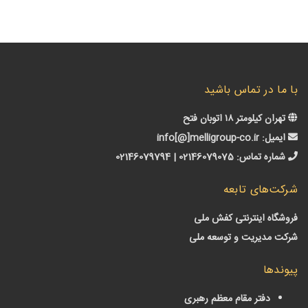
ا در تماس باشید
ن کیلومتر ۱۸ اتوبان فتح
میل:
info[@]melligroup-co.ir
اره تماس:
02146079075 | 02146079794
‌های تابعه
گاه اینترنتی کفش ملی
 مدیریت و توسعه ملی
دها
دفتر مقام معظم رهبری