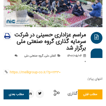
مراسم عزاداری حسینی در شرکت
سرمایه گذاری گروه صنعتی ملی
برگزار شد
1402/05/04
کفش ملی
,
گروه صنعتی ملی
0
https://melligroup-co.ir/?p=2330
ی پیام/
اشتراک گذاری
طلب قبلی
مطلب بعدی