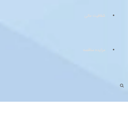
شفافیت مالی
مزایده مناقصه