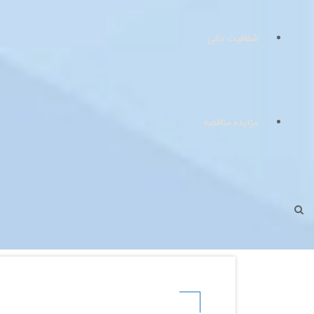
شفافیت مالی
مزایده مناقصه